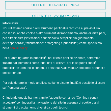
OFFERTE DI LAVORO GENOVA
OFFERTE DI LAVORO MILANO
Informativa
OFFERTE DI LAVORO NAPOLI
Noi utilizziamo cookie o altri strumenti per finalità tecniche e, previo il tuo
consenso, anche cookie o altri strumenti di tracciamento, anche di terze parti,
OFFERTE DI LAVORO PALERMO
per altre finalità (“interazioni e funzionalità semplici”, “miglioramento
dell'esperienza”, “misurazione” e “targeting e pubblicità”) come specificato
nella
cookie policy
.
OFFERTE DI LAVORO PERUGIA
Per quanto riguarda la pubblicità, noi e terze parti selezionate, potremmo
OFFERTE DI LAVORO POTENZA
trattare dati personali come i tuoi dati di utilizzo, per le seguenti finalità
pubblicitarie: annunci e contenuti personalizzati, valutazione degli annunci e
OFFERTE DI LAVORO ROMA
del contenuto.
OFFERTE DI LAVORO TRENTO
Per selezionare in modo analitico soltanto alcune finalità è possibile cliccare
su “Personalizza”.
OFFERTE DI LAVORO TORINO
Chiudendo questo banner tramite l’apposito comando “Continua senza
accettare” continuerai la navigazione del sito in assenza di cookie o altri
OFFERTE DI LAVORO TRIESTE
strumenti di tracciamento diversi da quelli tecnici.