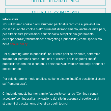
OFFERTE DI LAVORO GENOVA
OFFERTE DI LAVORO MILANO
Informativa
OFFERTE DI LAVORO NAPOLI
Noi utilizziamo cookie o altri strumenti per finalità tecniche e, previo il tuo
consenso, anche cookie o altri strumenti di tracciamento, anche di terze parti,
OFFERTE DI LAVORO PALERMO
per altre finalità (“interazioni e funzionalità semplici”, “miglioramento
dell'esperienza”, “misurazione” e “targeting e pubblicità”) come specificato
nella
cookie policy
.
OFFERTE DI LAVORO PERUGIA
Per quanto riguarda la pubblicità, noi e terze parti selezionate, potremmo
OFFERTE DI LAVORO POTENZA
trattare dati personali come i tuoi dati di utilizzo, per le seguenti finalità
pubblicitarie: annunci e contenuti personalizzati, valutazione degli annunci e
OFFERTE DI LAVORO ROMA
del contenuto.
OFFERTE DI LAVORO TRENTO
Per selezionare in modo analitico soltanto alcune finalità è possibile cliccare
su “Personalizza”.
OFFERTE DI LAVORO TORINO
Chiudendo questo banner tramite l’apposito comando “Continua senza
accettare” continuerai la navigazione del sito in assenza di cookie o altri
OFFERTE DI LAVORO TRIESTE
strumenti di tracciamento diversi da quelli tecnici.
OFFERTE DI LAVORO VENEZIA