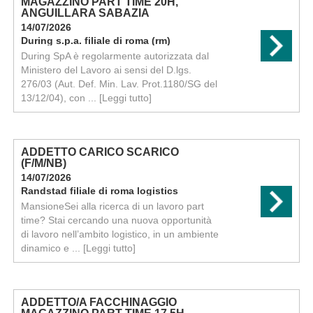
MAGAZZINO PART TIME 20H,
ANGUILLARA SABAZIA
14/07/2026
During s.p.a. filiale di roma (rm)
During SpA è regolarmente autorizzata dal
Ministero del Lavoro ai sensi del D.lgs.
276/03 (Aut. Def. Min. Lav. Prot.1180/SG del
13/12/04), con ...
[Leggi tutto]
ADDETTO CARICO SCARICO
(F/M/NB)
14/07/2026
Randstad filiale di roma logistics
MansioneSei alla ricerca di un lavoro part
time? Stai cercando una nuova opportunità
di lavoro nell’ambito logistico, in un ambiente
dinamico e ...
[Leggi tutto]
ADDETTO/A FACCHINAGGIO