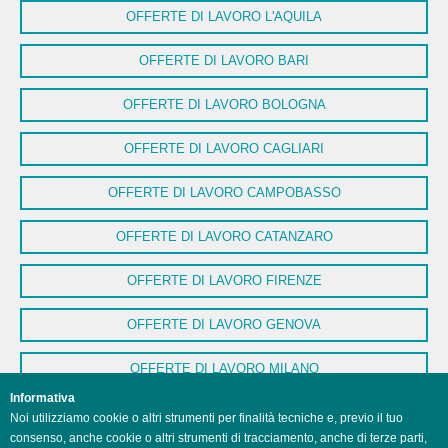
OFFERTE DI LAVORO L'AQUILA
OFFERTE DI LAVORO BARI
OFFERTE DI LAVORO BOLOGNA
OFFERTE DI LAVORO CAGLIARI
OFFERTE DI LAVORO CAMPOBASSO
OFFERTE DI LAVORO CATANZARO
OFFERTE DI LAVORO FIRENZE
OFFERTE DI LAVORO GENOVA
OFFERTE DI LAVORO MILANO
Informativa
OFFERTE DI LAVORO NAPOLI
Noi utilizziamo cookie o altri strumenti per finalità tecniche e, previo il tuo
consenso, anche cookie o altri strumenti di tracciamento, anche di terze parti,