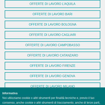
OFFERTE DI LAVORO L'AQUILA
OFFERTE DI LAVORO BARI
OFFERTE DI LAVORO BOLOGNA
OFFERTE DI LAVORO CAGLIARI
OFFERTE DI LAVORO CAMPOBASSO
OFFERTE DI LAVORO CATANZARO
OFFERTE DI LAVORO FIRENZE
OFFERTE DI LAVORO GENOVA
OFFERTE DI LAVORO MILANO
Informativa
OFFERTE DI LAVORO NAPOLI
Noi utilizziamo cookie o altri strumenti per finalità tecniche e, previo il tuo
consenso, anche cookie o altri strumenti di tracciamento, anche di terze parti,