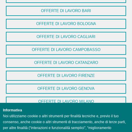
OFFERTE DI LAVORO BARI
OFFERTE DI LAVORO BOLOGNA
OFFERTE DI LAVORO CAGLIARI
OFFERTE DI LAVORO CAMPOBASSO
OFFERTE DI LAVORO CATANZARO
OFFERTE DI LAVORO FIRENZE
OFFERTE DI LAVORO GENOVA
OFFERTE DI LAVORO MILANO
Informativa
OFFERTE DI LAVORO NAPOLI
Noi utilizziamo cookie o altri strumenti per finalità tecniche e, previo il tuo
consenso, anche cookie o altri strumenti di tracciamento, anche di terze parti,
OFFERTE DI LAVORO PALERMO
per altre finalità (“interazioni e funzionalità semplici”, “miglioramento