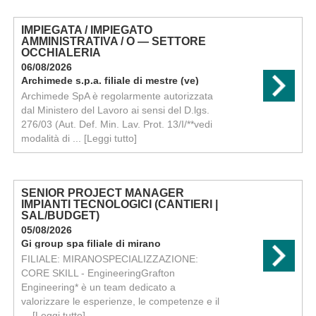
IMPIEGATA / IMPIEGATO
AMMINISTRATIVA / O — SETTORE
OCCHIALERIA
06/08/2026
Archimede s.p.a. filiale di mestre (ve)
Archimede SpA è regolarmente autorizzata
dal Ministero del Lavoro ai sensi del D.lgs.
276/03 (Aut. Def. Min. Lav. Prot. 13/I/**vedi
modalità di ...
[Leggi tutto]
SENIOR PROJECT MANAGER
IMPIANTI TECNOLOGICI (CANTIERI |
SAL/BUDGET)
05/08/2026
Gi group spa filiale di mirano
FILIALE: MIRANOSPECIALIZZAZIONE:
CORE SKILL - EngineeringGrafton
Engineering* è un team dedicato a
valorizzare le esperienze, le competenze e il
...
[Leggi tutto]