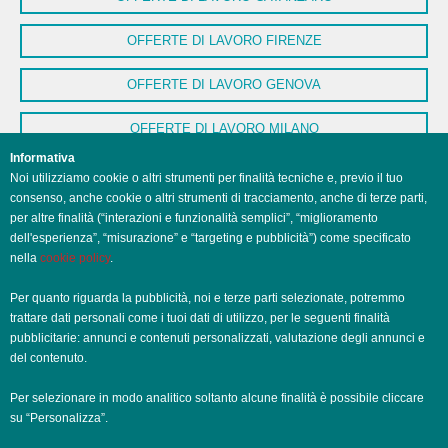
OFFERTE DI LAVORO FIRENZE
OFFERTE DI LAVORO GENOVA
OFFERTE DI LAVORO MILANO
Informativa
OFFERTE DI LAVORO NAPOLI
Noi utilizziamo cookie o altri strumenti per finalità tecniche e, previo il tuo
consenso, anche cookie o altri strumenti di tracciamento, anche di terze parti,
OFFERTE DI LAVORO PALERMO
per altre finalità (“interazioni e funzionalità semplici”, “miglioramento
dell'esperienza”, “misurazione” e “targeting e pubblicità”) come specificato
nella
cookie policy
.
OFFERTE DI LAVORO PERUGIA
Per quanto riguarda la pubblicità, noi e terze parti selezionate, potremmo
OFFERTE DI LAVORO POTENZA
trattare dati personali come i tuoi dati di utilizzo, per le seguenti finalità
pubblicitarie: annunci e contenuti personalizzati, valutazione degli annunci e
OFFERTE DI LAVORO ROMA
del contenuto.
OFFERTE DI LAVORO TRENTO
Per selezionare in modo analitico soltanto alcune finalità è possibile cliccare
su “Personalizza”.
OFFERTE DI LAVORO TORINO