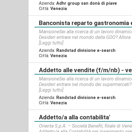
Azienda:
Adhr group san donà di piave
Città:
Venezia
banconista reparto gastronomia e salumeria (
MansioneSei alla ricerca di un lavoro dinamic
Desideri entrare nel mondo della GDO? Allora 
[Leggi tutto]
Azienda:
Randstad divisione e-search
Città:
Venezia
addetto alle vendite (f/m/nb) - v
MansioneSei alla ricerca di un lavoro dinamic
Desideri entrare nel mondo dei supermercati? A
[Leggi tutto]
Azienda:
Randstad divisione e-search
Città:
Venezia
addetto/a alla contabilita'
Orienta S.p.A. – Società Benefit, filiale di Ven
Addetto/a alla Contabilità per inserimento pre