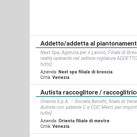
addetto/addetta al piantonamen
Next Spa, Agenzia per il Lavoro, Filiale di Bre
realtà operante nel settore vigilanza ADDET
tutto]
Azienda:
Next spa filiale di brescia
Città:
Venezia
autista raccoglitore / raccoglitri
Orienta S.p.A. – Società Benefit, filiale di Ven
Autista con patente C e CQC Merci per importa
tutto]
Azienda:
Orienta filiale di mestre
Città:
Venezia