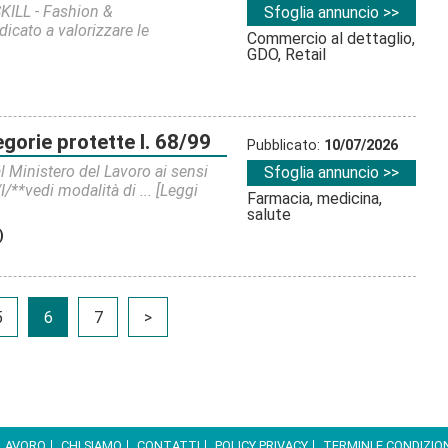
ILL - Fashion &
Sfoglia annuncio >>
cato a valorizzare le
Commercio al dettaglio,
GDO, Retail
egorie protette l. 68/99
Pubblicato:
10/07/2026
 Ministero del Lavoro ai sensi
Sfoglia annuncio >>
I/**vedi modalità di ...
[Leggi
Farmacia, medicina,
salute
)
5
6
7
>
 LAVORO
CHI SIAMO
CONTATTI
POLICY PRIVACY
TERMINI E CONDIZIO