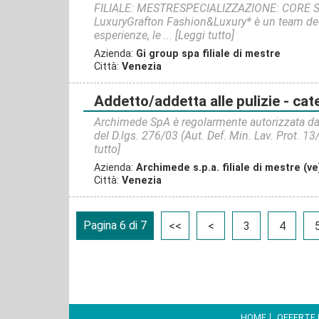
FILIALE: MESTRESPECIALIZZAZIONE: CORE SK
LuxuryGrafton Fashion&Luxury* è un team dedi
esperienze, le ...
[Leggi tutto]
Azienda:
Gi group spa filiale di mestre
Città:
Venezia
addetto/addetta alle pulizie - cat
Archimede SpA è regolarmente autorizzata dal
del D.lgs. 276/03 (Aut. Def. Min. Lav. Prot. 13/
tutto]
Azienda:
Archimede s.p.a. filiale di mestre (ve
Città:
Venezia
Pagina 6 di 7
<<
<
3
4
HOME
OFFERTE