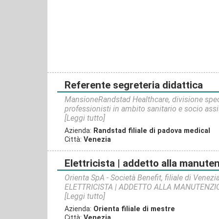
referente segreteria didattica
MansioneRandstad Healthcare, divisione speci
professionisti in ambito sanitario e socio assis
[Leggi tutto]
Azienda:
Randstad filiale di padova medical
Città:
Venezia
elettricista | addetto alla manute
Orienta SpA - Società Benefit, filiale di Venez
ELETTRICISTA | ADDETTO ALLA MANUTENZIONE 
[Leggi tutto]
Azienda:
Orienta filiale di mestre
Città:
Venezia