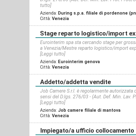
tutto]
Azienda:
During s.p.a. filiale di pordenone (pn
Città:
Venezia
stage reparto logistico/import export (fatturazione soste
Eurointerim spa sta cercando stage per grossa
a Venezia/Mestre reparto logistico/import expo
[Leggi tutto]
Azienda:
Eurointerim genova
Città:
Venezia
addetto/addetta vendite
Job Camere S.r.l. è regolarmente autorizzata d
sensi del D.lgs. 276/03 - (Aut. Def. Min. Lav. P
[Leggi tutto]
Azienda:
Job camere filiale di mantova
Città:
Venezia
impiegato/a ufficio collocamento | ammi