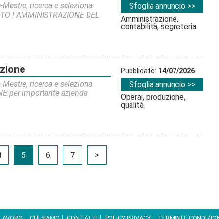
a-Mestre, ricerca e seleziona
Sfoglia annuncio >>
TO | AMMINISTRAZIONE DEL
Amministrazione,
contabilità, segreteria
nzione
Pubblicato:
14/07/2026
a-Mestre, ricerca e seleziona
Sfoglia annuncio >>
per importante azienda
Operai, produzione,
qualità
4
5
6
7
>
 LAVORO
CHI SIAMO
CONTATTI
POLICY PRIVACY
TERMINI E CONDIZIO