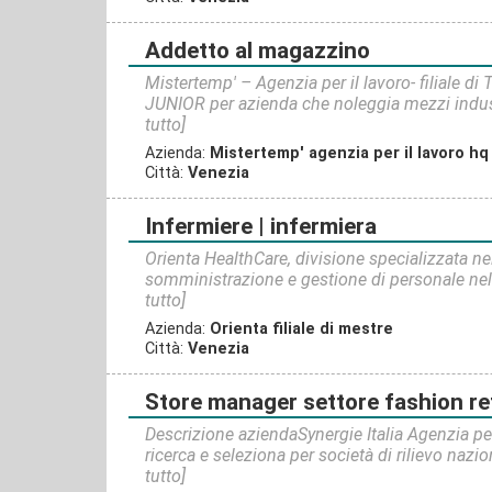
addetto al magazzino
Mistertemp' – Agenzia per il lavoro- filiale d
JUNIOR per azienda che noleggia mezzi industr
tutto]
Azienda:
Mistertemp' agenzia per il lavoro hq
Città:
Venezia
infermiere | infermiera
Orienta HealthCare, divisione specializzata nel
somministrazione e gestione di personale nel s
tutto]
Azienda:
Orienta filiale di mestre
Città:
Venezia
store manager settore fashion retail - cc po
Descrizione aziendaSynergie Italia Agenzia per i
ricerca e seleziona per società di rilievo nazio
tutto]