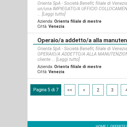
Orienta SpA - Società Benefit, filiale di Venezi
un/una IMPIEGATO/A UFFICIO COLLOCAMEN
...
[Leggi tutto]
Azienda:
Orienta filiale di mestre
Città:
Venezia
operaio/a addetto/a alla manute
Orienta SpA - Società Benefit, filiale di Venezi
OPERAIO/A ADDETTO/A ALLA MANUTENZIONE 
cliente ...
[Leggi tutto]
Azienda:
Orienta filiale di mestre
Città:
Venezia
Pagina 5 di 7
<<
<
2
3
HOME
OFFERTE