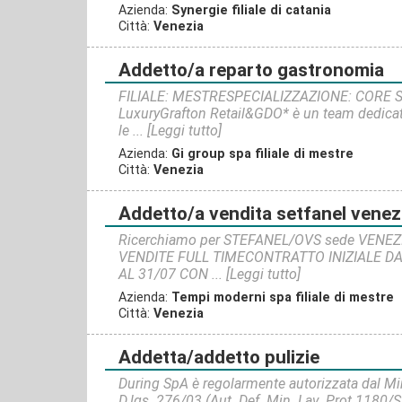
Azienda:
Synergie filiale di catania
Città:
Venezia
addetto/a reparto gastronomia
FILIALE: MESTRESPECIALIZZAZIONE: CORE SK
LuxuryGrafton Retail&GDO* è un team dedicato
le ...
[Leggi tutto]
Azienda:
Gi group spa filiale di mestre
Città:
Venezia
addetto/a vendita setfanel venez
Ricerchiamo per STEFANEL/OVS sede VENEZ
VENDITE FULL TIMECONTRATTO INIZIALE DA
AL 31/07 CON ...
[Leggi tutto]
Azienda:
Tempi moderni spa filiale di mestre
Città:
Venezia
addetta/addetto pulizie
During SpA è regolarmente autorizzata dal Min
D.lgs. 276/03 (Aut. Def. Min. Lav. Prot.1180/S