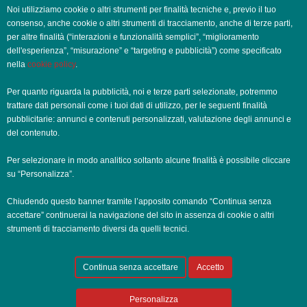
OFFERTE DI LAVORO NAPOLI
Noi utilizziamo cookie o altri strumenti per finalità tecniche e, previo il tuo
consenso, anche cookie o altri strumenti di tracciamento, anche di terze parti,
OFFERTE DI LAVORO PALERMO
per altre finalità (“interazioni e funzionalità semplici”, “miglioramento
dell'esperienza”, “misurazione” e “targeting e pubblicità”) come specificato
nella
cookie policy
.
OFFERTE DI LAVORO PERUGIA
Per quanto riguarda la pubblicità, noi e terze parti selezionate, potremmo
OFFERTE DI LAVORO POTENZA
trattare dati personali come i tuoi dati di utilizzo, per le seguenti finalità
pubblicitarie: annunci e contenuti personalizzati, valutazione degli annunci e
OFFERTE DI LAVORO ROMA
del contenuto.
OFFERTE DI LAVORO TRENTO
Per selezionare in modo analitico soltanto alcune finalità è possibile cliccare
su “Personalizza”.
OFFERTE DI LAVORO TORINO
Chiudendo questo banner tramite l’apposito comando “Continua senza
accettare” continuerai la navigazione del sito in assenza di cookie o altri
OFFERTE DI LAVORO TRIESTE
strumenti di tracciamento diversi da quelli tecnici.
OFFERTE DI LAVORO VENEZIA
Continua senza accettare
Accetto
Personalizza