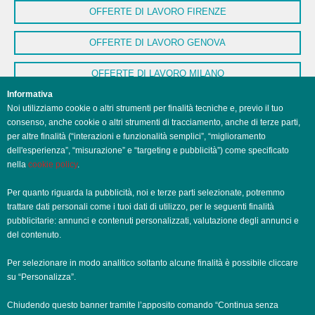
OFFERTE DI LAVORO FIRENZE
OFFERTE DI LAVORO GENOVA
OFFERTE DI LAVORO MILANO
Informativa
OFFERTE DI LAVORO NAPOLI
Noi utilizziamo cookie o altri strumenti per finalità tecniche e, previo il tuo
consenso, anche cookie o altri strumenti di tracciamento, anche di terze parti,
OFFERTE DI LAVORO PALERMO
per altre finalità (“interazioni e funzionalità semplici”, “miglioramento
dell'esperienza”, “misurazione” e “targeting e pubblicità”) come specificato
nella
cookie policy
.
OFFERTE DI LAVORO PERUGIA
Per quanto riguarda la pubblicità, noi e terze parti selezionate, potremmo
OFFERTE DI LAVORO POTENZA
trattare dati personali come i tuoi dati di utilizzo, per le seguenti finalità
pubblicitarie: annunci e contenuti personalizzati, valutazione degli annunci e
OFFERTE DI LAVORO ROMA
del contenuto.
OFFERTE DI LAVORO TRENTO
Per selezionare in modo analitico soltanto alcune finalità è possibile cliccare
su “Personalizza”.
OFFERTE DI LAVORO TORINO
Chiudendo questo banner tramite l’apposito comando “Continua senza