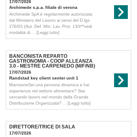
17/07/2026
Archimede s.p.a. filiale di verona
Archimede SpA è regolarmente autorizzata
dal Ministero del Lavoro ai sensi del D.lgs.
276/03 (Aut. Def. Min. Lav. Prot. 13/I/**vedi
modalità di ...
[Leggi tutto]
BANCONISTA REPARTO
GASTRONOMIA - COOP ALLEANZA
3.0 - MESTRE CARPENEDO (M/F/NB)
17/07/2026
Randstad key client center unit 1
MansioneSei una persona dinamica e hai
esperienza nel settore alimentare? Stai
cercando lavoro nel mondo della Grande
Distribuzione Organizzata? ...
[Leggi tutto]
DIRETTORE/TRICE DI SALA
17/07/2026