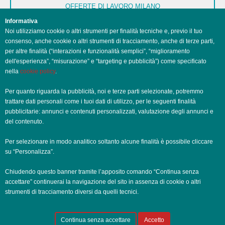
OFFERTE DI LAVORO MILANO
Informativa
OFFERTE DI LAVORO NAPOLI
Noi utilizziamo cookie o altri strumenti per finalità tecniche e, previo il tuo
consenso, anche cookie o altri strumenti di tracciamento, anche di terze parti,
OFFERTE DI LAVORO PALERMO
per altre finalità (“interazioni e funzionalità semplici”, “miglioramento
dell'esperienza”, “misurazione” e “targeting e pubblicità”) come specificato
nella
cookie policy
.
OFFERTE DI LAVORO PERUGIA
Per quanto riguarda la pubblicità, noi e terze parti selezionate, potremmo
OFFERTE DI LAVORO POTENZA
trattare dati personali come i tuoi dati di utilizzo, per le seguenti finalità
pubblicitarie: annunci e contenuti personalizzati, valutazione degli annunci e
OFFERTE DI LAVORO ROMA
del contenuto.
OFFERTE DI LAVORO TRENTO
Per selezionare in modo analitico soltanto alcune finalità è possibile cliccare
su “Personalizza”.
OFFERTE DI LAVORO TORINO
Chiudendo questo banner tramite l’apposito comando “Continua senza
accettare” continuerai la navigazione del sito in assenza di cookie o altri
OFFERTE DI LAVORO TRIESTE
strumenti di tracciamento diversi da quelli tecnici.
OFFERTE DI LAVORO VENEZIA
Continua senza accettare
Accetto