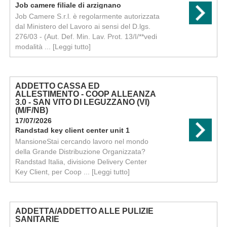
Job camere filiale di arzignano
Job Camere S.r.l. è regolarmente autorizzata
dal Ministero del Lavoro ai sensi del D.lgs.
276/03 - (Aut. Def. Min. Lav. Prot. 13/I/**vedi
modalità ...
[Leggi tutto]
ADDETTO CASSA ED
ALLESTIMENTO - COOP ALLEANZA
3.0 - SAN VITO DI LEGUZZANO (VI)
(M/F/NB)
17/07/2026
Randstad key client center unit 1
MansioneStai cercando lavoro nel mondo
della Grande Distribuzione Organizzata?
Randstad Italia, divisione Delivery Center
Key Client, per Coop ...
[Leggi tutto]
ADDETTA/ADDETTO ALLE PULIZIE
SANITARIE