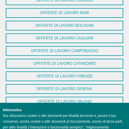
OFFERTE DI LAVORO L'AQUILA
OFFERTE DI LAVORO BARI
OFFERTE DI LAVORO BOLOGNA
OFFERTE DI LAVORO CAGLIARI
OFFERTE DI LAVORO CAMPOBASSO
OFFERTE DI LAVORO CATANZARO
OFFERTE DI LAVORO FIRENZE
OFFERTE DI LAVORO GENOVA
OFFERTE DI LAVORO MILANO
Informativa
OFFERTE DI LAVORO NAPOLI
Noi utilizziamo cookie o altri strumenti per finalità tecniche e, previo il tuo
consenso, anche cookie o altri strumenti di tracciamento, anche di terze parti,
OFFERTE DI LAVORO PALERMO
per altre finalità (“interazioni e funzionalità semplici”, “miglioramento